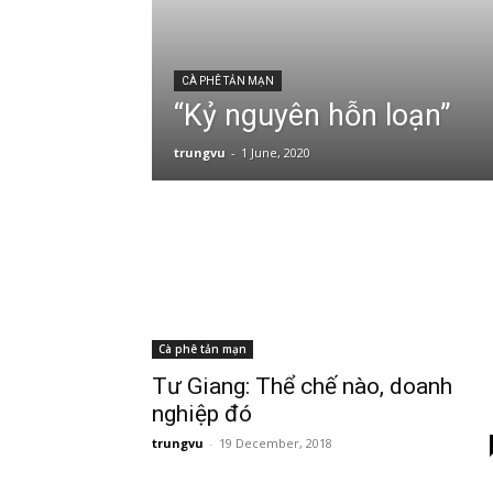
CÀ PHÊ TẢN MẠN
“Kỷ nguyên hỗn loạn”
trungvu
-
1 June, 2020
Cà phê tản mạn
Tư Giang: Thể chế nào, doanh
nghiệp đó
trungvu
-
19 December, 2018