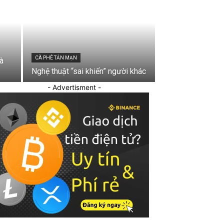
CÀ PHÊ TẢN MẠN
à
Nghệ thuật “sai khiến” người khác
- Advertisment -