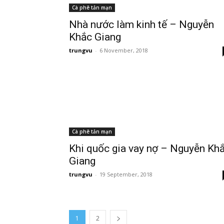
Cà phê tản mạn
Nhà nước làm kinh tế – Nguyễn
Khắc Giang
trungvu
-
6 November, 2018
Cà phê tản mạn
Khi quốc gia vay nợ – Nguyễn Kh
Giang
trungvu
-
19 September, 2018
1
2