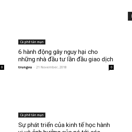
Cà phê tản mạn
6 hành động gây nguy hại cho
những nhà đầu tư lần đầu giao dịch
trungvu
-
21 November, 2018
0
0
Cà phê tản mạn
Sự phát triển của kinh tế học hành