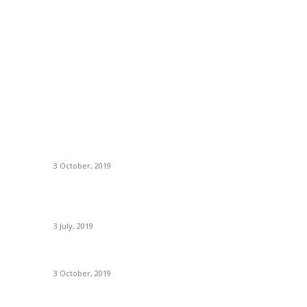
BÀI VIẾT ĐƯỢC QUAN TÂM
D
Phân tích thị trường và khả năng tiêu thụ sản
C
phẩm (Phần 2)
N
3 October, 2019
Ph
ân
Hướng dẫn đánh giá phương án kinh doanh của
H
Doanh nghiệp
Th
3 July, 2019
K
Đánh giá tính cấp thiết của dự án đầu tư
Tà
3 October, 2019
V