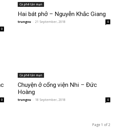
Cà phê tản mạn
Hai bát phở – Nguyễn Khắc Giang
trungvu
-
21 September, 2018
0
0
Cà phê tản mạn
ắc
Chuyện ở cổng viện Nhi – Đức
Hoàng
trungvu
-
18 September, 2018
0
0
Page 1 of 2