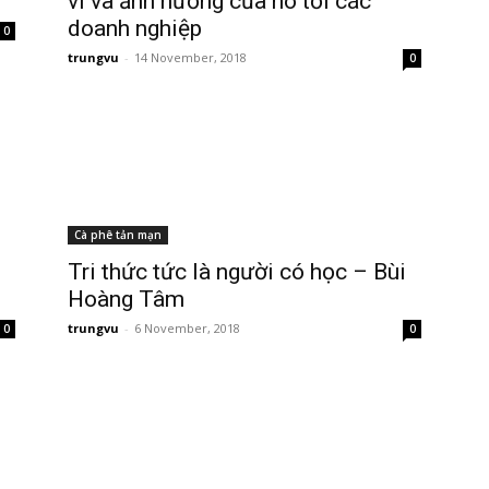
vi và ảnh hưởng của nó tới các
doanh nghiệp
0
trungvu
-
14 November, 2018
0
Cà phê tản mạn
Tri thức tức là người có học – Bùi
Hoàng Tâm
trungvu
-
6 November, 2018
0
0