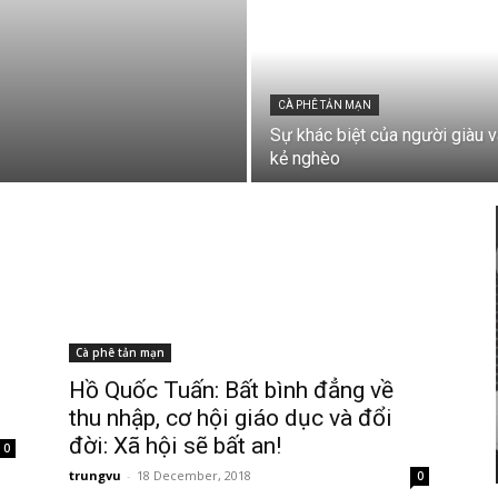
CÀ PHÊ TẢN MẠN
Sự khác biệt của người giàu v
kẻ nghèo
Cà phê tản mạn
Hồ Quốc Tuấn: Bất bình đẳng về
thu nhập, cơ hội giáo dục và đổi
đời: Xã hội sẽ bất an!
0
trungvu
-
18 December, 2018
0