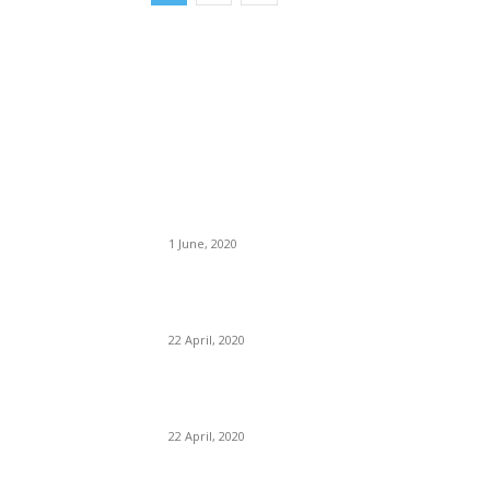
BÀI VIẾT MỚI ĐĂNG
“Kỷ nguyên hỗn loạn”
1 June, 2020
Phân tích các chỉ số tài chính (Phần cuối) – Ph
tích các chỉ tiêu về đòn bẩy tài chính
22 April, 2020
Phân tích các chỉ số tài chính (Phần 4) – Phân
tích khả năng sinh lời và hiệu quả sử dụng vốn
22 April, 2020