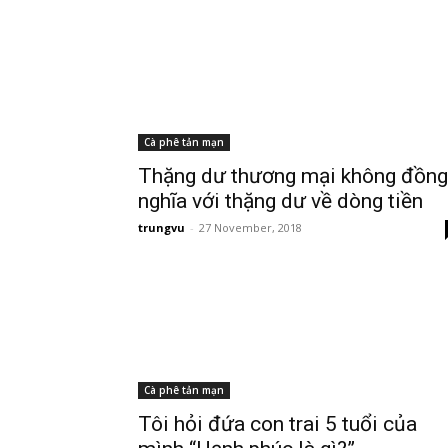
Cà phê tản mạn
Thặng dư thương mại không đồng
nghĩa với thặng dư về dòng tiền
trungvu
-
27 November, 2018
Cà phê tản mạn
Tôi hỏi đứa con trai 5 tuổi của