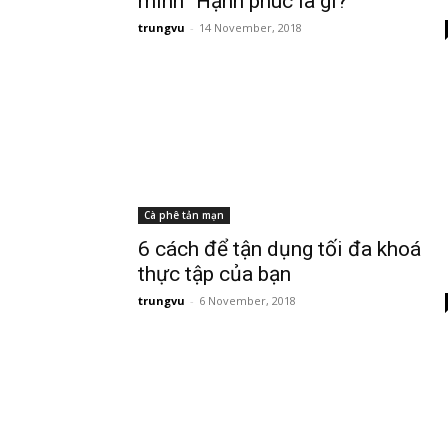
mình “Hạnh phúc là gì?”
trungvu
-
14 November, 2018
Cà phê tản mạn
6 cách để tận dụng tối đa khoá
thực tập của bạn
trungvu
-
6 November, 2018