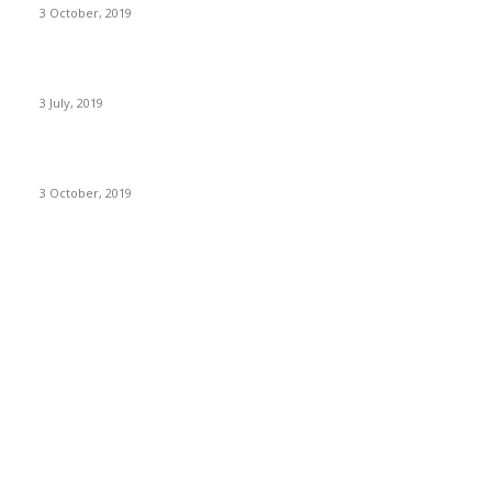
3 October, 2019
Hướng dẫn đánh giá phương án kinh doanh của Doanh nghiệp
3 July, 2019
Đánh giá tính cấp thiết của dự án đầu tư
3 October, 2019
DANH MỤC CHỦ ĐỀ
Cà phê tản mạn
21
Nghiên cứu khoa học
19
Phân tích tài chính
15
Hạn mức vốn lưu động
7
Thẩm định dự án - dòng tiền
7
Kinh nghiệm thẩm định
3
Tài liệu tham khảo
1