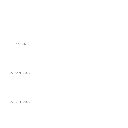
BÀI VIẾT MỚI ĐĂNG
“Kỷ nguyên hỗn loạn”
1 June, 2020
Phân tích các chỉ số tài chính (Phần cuối) – Phân tích các chỉ
tiêu về đòn bẩy tài chính
22 April, 2020
Phân tích các chỉ số tài chính (Phần 3) – Hiệu quả sử dụng tài
sản cố định
22 April, 2020
BÀI VIẾT ĐƯỢC QUAN TÂM
Phân tích thị trường và khả năng tiêu thụ sản phẩm (Phần 2)