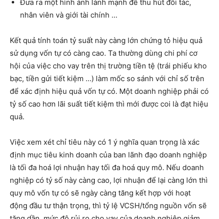
Đưa ra một hình ảnh lành mạnh để thu hút đối tác,
nhân viên và giới tài chính …
Kết quả tính toán tỷ suất này càng lớn chứng tỏ hiệu quả
sử dụng vốn tự có càng cao. Ta thường dùng chi phí cơ
hội của việc cho vay trên thị trường tiền tệ (trái phiếu kho
bạc, tiền gửi tiết kiệm …) làm mốc so sánh với chỉ số trên
để xác định hiệu quả vốn tự có. Một doanh nghiệp phải có
tỷ số cao hơn lãi suất tiết kiệm thì mới được coi là đạt hiệu
quả.
Việc xem xét chỉ tiêu này có 1 ý nghĩa quan trọng là xác
định mục tiêu kinh doanh của ban lãnh đạo doanh nghiệp
là tối đa hoá lợi nhuận hay tối đa hoá quy mô. Nếu doanh
nghiệp có tỷ số này càng cao, lợi nhuận để lại càng lớn thì
quy mô vốn tự có sẽ ngày càng tăng kết hợp với hoạt
động đầu tư thận trọng, thì tỷ lệ VCSH/tổng nguồn vốn sẽ
tăng dần, mức độ rủi ro cho vay của doanh nghiệp giảm.