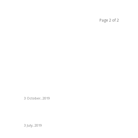
Page 2 of 2
BÀI VIẾT ĐƯỢC QUAN TÂM
D
Phân tích thị trường và khả năng tiêu thụ sản
C
phẩm (Phần 2)
N
3 October, 2019
Ph
ân
Hướng dẫn đánh giá phương án kinh doanh của
H
Doanh nghiệp
Th
3 July, 2019
K