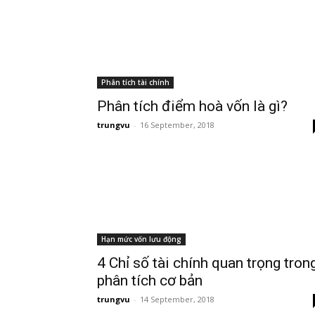
Phân tích tài chính
Phân tích điểm hoà vốn là gì?
trungvu
-
16 September, 2018
Hạn mức vốn lưu động
4 Chỉ số tài chính quan trọng tron
phân tích cơ bản
trungvu
-
14 September, 2018