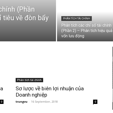
 chính (Phần
ỉ tiêu về đòn bẩy
PHÂN TÍCH TÀI CHÍNH
Phân tích các chỉ số tài chính
(Phần 2) – Phân tích hiệu quả
vốn lưu động
Phân tích tài chính
ủa
Sơ lược về biên lợi nhuận của
Doanh nghiệp
trungvu
-
16 September, 2018
0
0