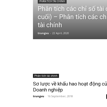
PHÂN TÍCH TÀI CHÍNH
Phân tích các chỉ số tài
cuối) – Phân tích các ch
tài chính
trungvu
-
22 April, 2020
Phân tích tài chính
Sơ lược về khấu hao hoạt động c
Doanh nghiệp
trungvu
-
16 September, 2018