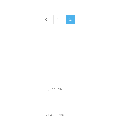
1
2
BÀI VIẾT MỚI ĐĂNG
“Kỷ nguyên hỗn loạn”
1 June, 2020
Phân tích các chỉ số tài chính (Phần cuối) – Ph
tích các chỉ tiêu về đòn bẩy tài chính
22 April, 2020
Phân tích các chỉ số tài chính (Phần 4) – Phân