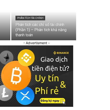
PHÂN TÍCH TÀI CHÍNH
Phân tích các chỉ số tài chính
(Phần 1) – Phân tích khả năng
thanh toán
- Advertisment -