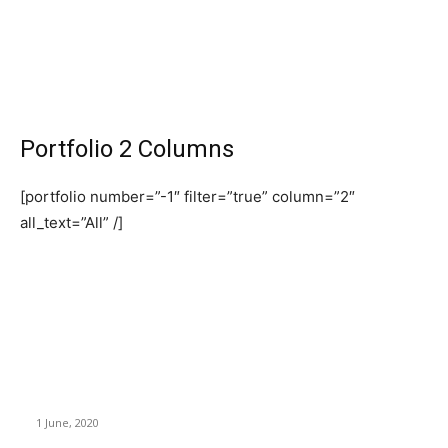
Portfolio 2 Columns
[portfolio number=”-1″ filter=”true” column=”2″
all_text=”All” /]
BÀI VIẾT MỚI ĐĂNG
“Kỷ nguyên hỗn loạn”
1 June, 2020