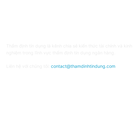
VỀ CHÚNG TÔI
Thẩm định tín dụng là kênh chia sẻ kiến thức tài chính và kinh
nghiệm trong lĩnh vực thẩm định tín dụng ngân hàng.
Liên hệ với chúng tôi:
contact@thamdinhtindung.com
FOLLOW US