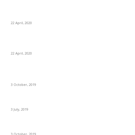
Phân tích các chỉ số tài chính (Phần cuối) – Phân tích các chỉ
tiêu về đòn bẩy tài chính
22 April, 2020
Phân tích các chỉ số tài chính (Phần 4) – Phân tích khả năng
sinh lời và hiệu quả sử dụng vốn
22 April, 2020
BÀI VIẾT ĐƯỢC QUAN TÂM
Phân tích thị trường và khả năng tiêu thụ sản phẩm (Phần 2)
3 October, 2019
Hướng dẫn đánh giá phương án kinh doanh của Doanh nghiệp
3 July, 2019
Đánh giá tính cấp thiết của dự án đầu tư
3 October, 2019