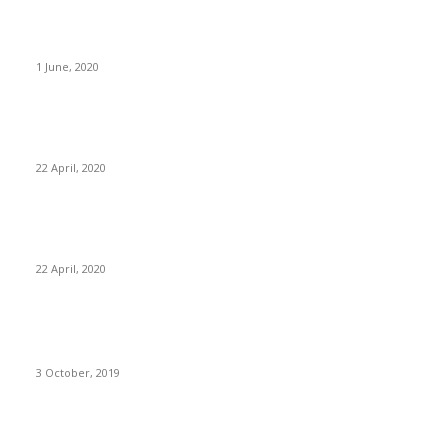
“Kỷ nguyên hỗn loạn”
1 June, 2020
Phân tích các chỉ số tài chính (Phần cuối) – Phân tích các chỉ
tiêu về đòn bẩy tài chính
22 April, 2020
Phân tích các chỉ số tài chính (Phần 4) – Phân tích khả năng
sinh lời và hiệu quả sử dụng vốn
22 April, 2020
BÀI VIẾT ĐƯỢC QUAN TÂM
Phân tích thị trường và khả năng tiêu thụ sản phẩm (Phần 2)
3 October, 2019
Hướng dẫn đánh giá phương án kinh doanh của Doanh nghiệp