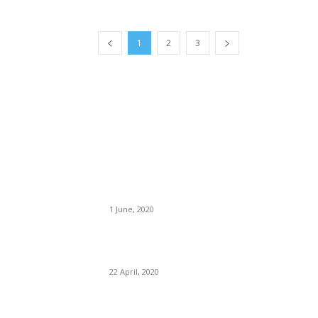
1
2
3
BÀI VIẾT MỚI ĐĂNG
“Kỷ nguyên hỗn loạn”
1 June, 2020
Phân tích các chỉ số tài chính (Phần cuối) – Ph
tích các chỉ tiêu về đòn bẩy tài chính
22 April, 2020
Phân tích các chỉ số tài chính (Phần 4) – Phân
tích khả năng sinh lời và hiệu quả sử dụng vốn