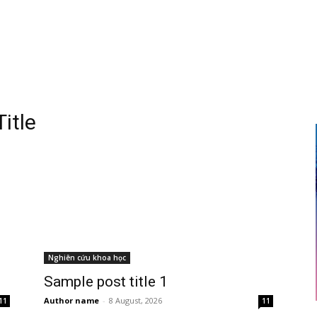
itle
Nghiên cứu khoa học
Sample post title 1
Author name
-
8 August, 2026
11
11