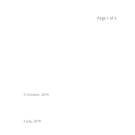
Page 1 of 3
BÀI VIẾT ĐƯỢC QUAN TÂM
D
Phân tích thị trường và khả năng tiêu thụ sản
C
phẩm (Phần 2)
N
3 October, 2019
Ph
ân
Hướng dẫn đánh giá phương án kinh doanh của
H
Doanh nghiệp
Th
3 July, 2019
K
Đánh giá tính cấp thiết của dự án đầu tư